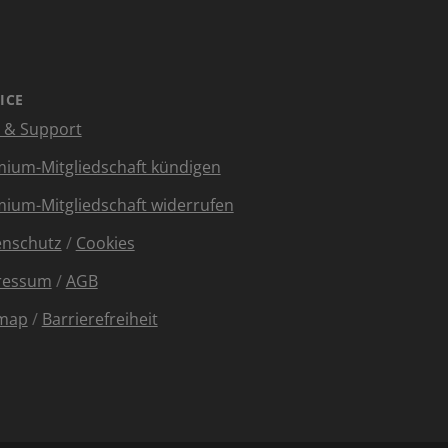
ICE
e & Support
ium-Mitgliedschaft kündigen
ium-Mitgliedschaft widerrufen
enschutz
/
Cookies
ressum
/
AGB
emap
/
Barrierefreiheit