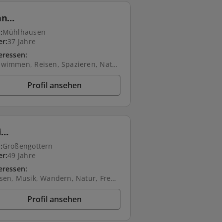
an…
:
Mühlhausen
er:
37 Jahre
eressen:
Schwimmen, Reisen, Spazieren, Natur, Kochen, Freunde treffen, Hund, Fahrrad fahren
Profil ansehen
i…
:
Großengottern
er:
49 Jahre
eressen:
Reisen, Musik, Wandern, Natur, Freunde treffen, Tanzen, Skifahren
Profil ansehen