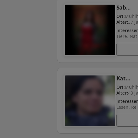
Sab…
Ort:
Mühl
Alter:
37 J
Interesse
Tiere, Nat
Kat…
Ort:
Mühl
Alter:
43 J
Interesse
Lesen, Re