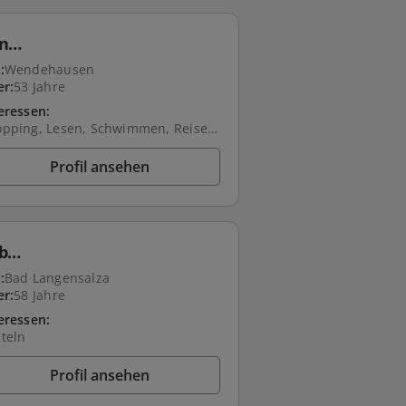
en…
:
Wendehausen
er:
53 Jahre
eressen:
Shopping, Lesen, Schwimmen, Reisen, Wellness, Spazieren, Natur, Freunde treffen, Kino, Theater, Filme schauen
Profil ansehen
eb…
:
Bad Langensalza
er:
58 Jahre
eressen:
teln
Profil ansehen