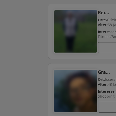
Rei…
Ort:
Südei
Alter:
58 J
Interesse
Gra…
Ort:
Issers
Alter:
48 J
Interesse