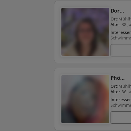
Dor…
Ort:
Mühl
Alter:
38 J
Interesse
Phö…
Ort:
Mühl
Alter:
36 J
Interesse