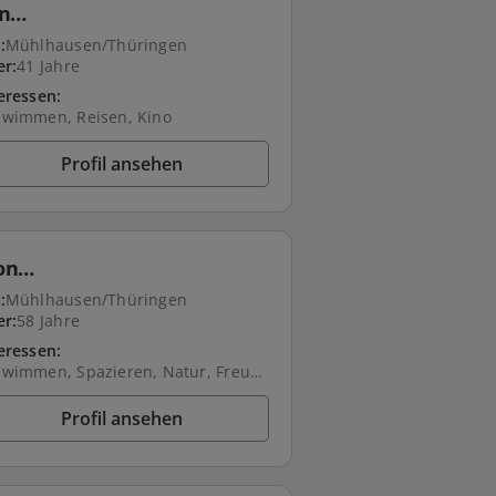
an…
:
Mühlhausen/Thüringen
er:
41 Jahre
eressen:
hwimmen, Reisen, Kino
Profil ansehen
on…
:
Mühlhausen/Thüringen
er:
58 Jahre
eressen:
Schwimmen, Spazieren, Natur, Freunde treffen, Gartenarbeit
Profil ansehen