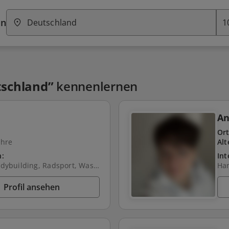
In
schland”
kennenlernen
A
Ort
ahre
Alt
n:
Int
Fitness/Bodybuilding, Radsport, Wassersport, Shopping, Internet, Musikmachen, Malen/Zeichnen, Handwerken, Gesellschaftsspiele, Fotografieren, Lesen, Motorrad, Golf, Schwimmen, Reisen, Mountainbike, Radfahren, Musik, Walken, Wellness, Reiten, Fußball, Spazieren, Segeln, Laufen, Natur, Kochen, Tanzen, Camping, Zocken, Fahrrad fahren, Fitness, Tischtennis, Joggen, Angeln, Gartenarbeit, Klettern, Skifahren, Tauchen, Theater, Filme schauen, Backen
Profil ansehen