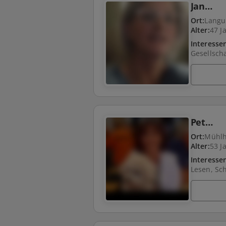
Jan…
Ort:
Langu
Alter:
47 J
Interesse
Pet…
Ort:
Mühlh
Alter:
53 J
Interesse