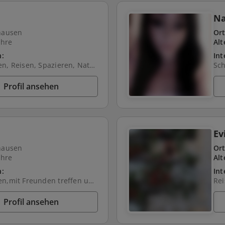
N
hausen
Ort
ahre
Alt
n:
Int
Schwimmen, Reisen, Spazieren, Natur, Kochen, Freunde treffen, Hund, Fahrrad fahren
Profil ansehen
Ev
hausen
Ort
ahre
Alt
n:
Int
Schwimmen,mit Freunden treffen und gemeinsam Zeit verbringen
Profil ansehen