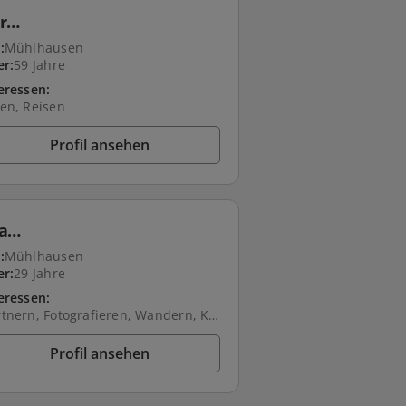
r…
:
Mühlhausen
er:
59 Jahre
eressen:
en, Reisen
Profil ansehen
ea…
:
Mühlhausen
er:
29 Jahre
eressen:
Gärtnern, Fotografieren, Wandern, Kochen, Backen
Profil ansehen