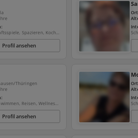
S
la
Ort
ahre
Alt
n:
Int
Gesellschaftsspiele, Spazieren, Kochen, Hund
Sc
Profil ansehen
M
ausen/Thüringen
Ort
ahre
Alt
n:
Int
Lesen, Schwimmen, Reisen, Wellness, Spazieren, Natur, Kochen, Hund, Fahrrad fahren, Kino, Filme schauen, Backen
Profil ansehen