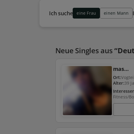
Ich suche
eine Frau
einen Mann
Neue Singles aus
“Deut
mas…
Ort:
Vogtei
Alter:
39 J
Interesse