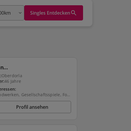
Singles Entdecken
nn…
:
Oberdorla
er:
46 Jahre
eressen:
Handwerken, Gesellschaftsspiele, Fotografieren, Reisen, Radfahren, Spazieren, Natur, Freunde treffen, Fahrrad fahren
Profil ansehen