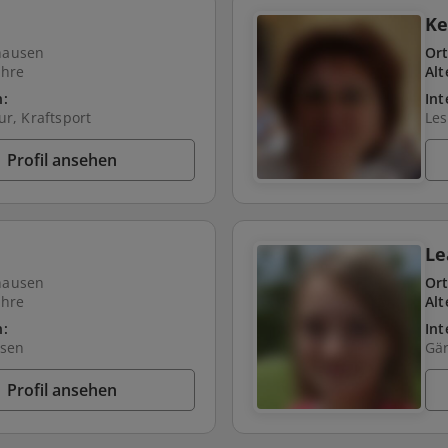
Ke
hausen
Ort
ahre
Alt
n:
Int
ur, Kraftsport
Les
Profil ansehen
L
hausen
Ort
ahre
Alt
n:
Int
isen
Profil ansehen