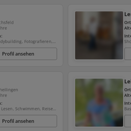
L
chsfeld
Ort
ahre
Alt
n:
Int
Fitness/Bodybuilding, Fotografieren, Lesen, Natur, Freunde treffen, Fahrrad fahren, Gartenarbeit
Profil ansehen
L
heilingen
Ort
ahre
Alt
n:
Int
Shopping, Lesen, Schwimmen, Reisen, Wellness, Spazieren, Natur, Freunde treffen, Kino, Theater, Filme schauen
Bas
Profil ansehen